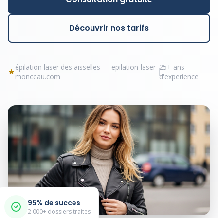
Découvrir nos tarifs
épilation laser des aisselles — epilation-laser-
25+ ans
monceau.com
d'experience
95% de succes
2 000+ dossiers traites