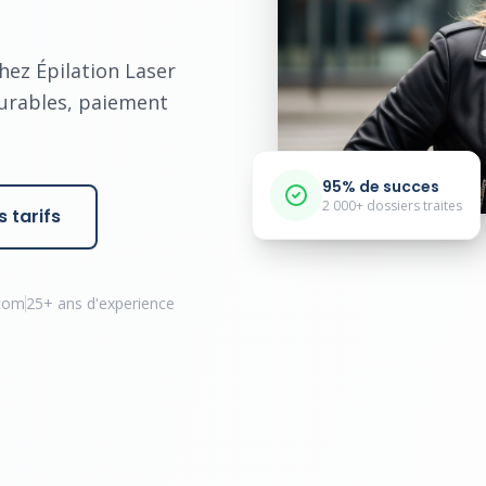
chez Épilation Laser
durables, paiement
95% de succes
2 000+ dossiers traites
 tarifs
.com
25+ ans d'experience