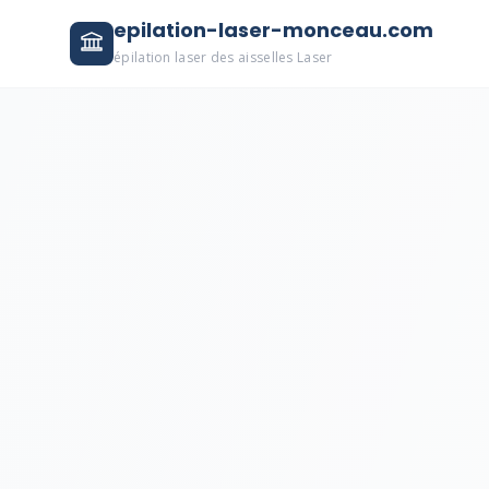
epilation-laser-monceau.com
épilation laser des aisselles Laser