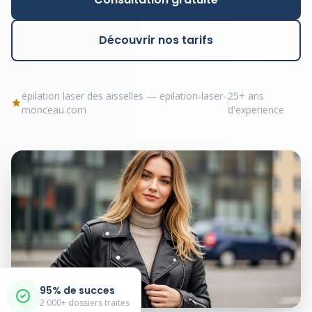
Découvrir nos tarifs
épilation laser des aisselles — epilation-laser-
25+ ans
monceau.com
d'experience
95% de succes
2 000+ dossiers traites