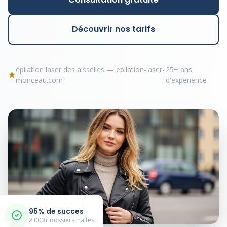
Découvrir nos tarifs
épilation laser des aisselles — epilation-laser-
25+ ans
monceau.com
d'experience
95% de succes
2 000+ dossiers traites