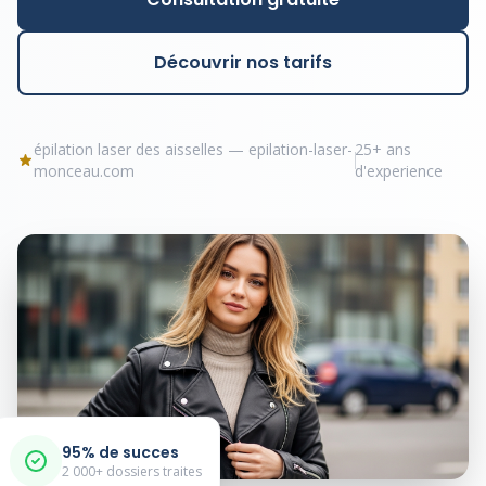
Découvrir nos tarifs
épilation laser des aisselles — epilation-laser-
25+ ans
monceau.com
d'experience
95% de succes
2 000+ dossiers traites