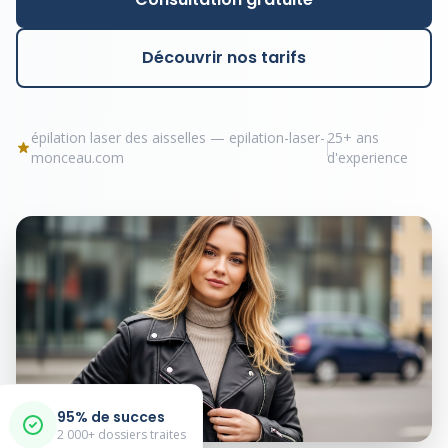
Découvrir nos tarifs
épilation laser des aisselles — epilation-laser-
25+ ans
monceau.com
d'experience
95% de succes
2 000+ dossiers traites